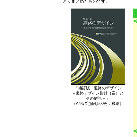
とりまとめたものです。
「補訂版 道路のデザイン
－道路デザイン指針（案）と
その解説－」
（A4版/定価4,500円：税別）